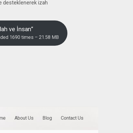
le desteklenerek izah
lah ve İnsan”
oaded 1690 times – 21.58 MB
me
About Us
Blog
Contact Us