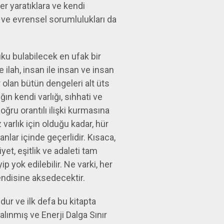
er yaratıklara ve kendi
l ve evrensel sorumlulukları da
vuku bulabilecek en ufak bir
le ilah, insan ile insan ve insan
ar olan bütün dengeleri alt üts
ğın kendi varlığı, sıhhati ve
doğru orantılı ilişki kurmasına
z varlık için olduğu kadar, hür
anlar içinde geçerlidir. Kısaca,
iyet, eşitlik ve adaleti tam
p yok edilebilir. Ne varki, her
endisine aksedecektir.
ur ve ilk defa bu kitapta
lınmış ve Enerji Dalga Sınır